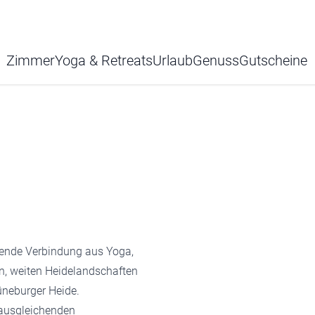
Zimmer
Yoga & Retreats
Urlaub
Genuss
Gutscheine
ende Verbindung aus Yoga,
n, weiten Heidelandschaften
üneburger Heide.
 ausgleichenden