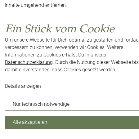
Inhalte umgehend entfernen.
Haftung für Links
Ein Stück vom Cookie
Unser Angebot enthält Links zu externen Websites Dritter,
auf deren Inhalte wir keinen Einfluss haben. Deshalb
Um unsere Webseite für Dich optimal zu gestalten und fortla
können wir für diese fremden Inhalte auch keine Gewähr
verbessern zu können, verwenden wir Cookies. Weitere
übernehmen. Für die Inhalte der verlinkten Seiten ist stets
Informationen zu Cookies erhälst Du in unserer
Datenschutzerklärung
. Durch die Nutzung dieser Webseite bis
der jeweilige Anbieter oder Betreiber der Seiten
damit einverstanden, dass Cookies gesetzt werden.
verantwortlich. Die verlinkten Seiten wurden zum Zeitpunkt
der Verlinkung auf mögliche Rechtsverstöße überprüft.
Details anzeigen
Rechtswidrige Inhalte waren zum Zeitpunkt der Verlinkung
nicht erkennbar.
Nur technisch notwendige
Eine permanente inhaltliche Kontrolle der verlinkten Seiten
ist jedoch ohne konkrete Anhaltspunkte einer
Alle akzeptieren
Rechtsverletzung nicht zumutbar. Bei Bekanntwerden von
Rechtsverletzungen werden wir derartige Links umgehend