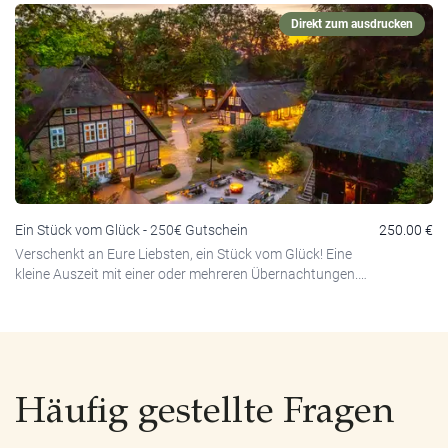
völlig ungebunden und können diesen für jegliche Leistungen
Direkt zum ausdrucken
unseres Hauses in Anspruch nehmen. Der Betrag ist in dieser
Gutschein - Variante frei wählbar!
Ein Stück vom Glück - 250€ Gutschein
250.00 €
Verschenkt an Eure Liebsten, ein Stück vom Glück! Eine
kleine Auszeit mit einer oder mehreren Übernachtungen.
Mit unseren Wertgutscheinen über Euren Wunschbetrag
sind die Beschenkten völlig ungebunden und können
diesen für jegliche Leistungen unseres Hauses in
Anspruch nehmen.
Häufig gestellte Fragen